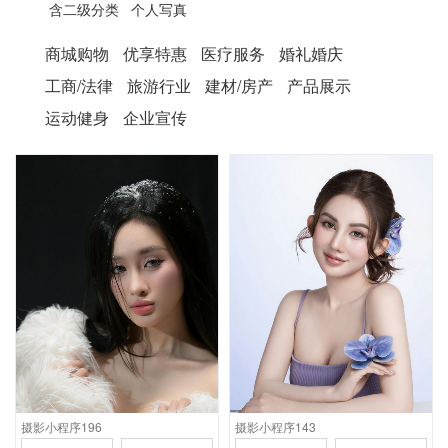
含二级分类
个人写真
商城购物
优享特惠
医疗服务
婚礼婚庆
工商/法律
旅游行业
建材/房产
产品展示
运动健身
企业宣传
应用场景
应用场景
首页支持视频全屏自动播
适合大型婚纱摄影及摄影
放，功能含样片预览，客
连锁机构，功能含作品展
片展示，品牌介绍，联系
示，环境展示，联系方
方式，预约报价，后台含
式，预约报价
档期管理功能
摄影小程序196
摄影小程序143