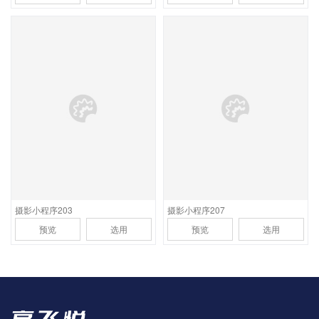
应用场景
应用场景
首页支持视频全屏自动播
首页支持视频全屏自动播
放，功能含作品预览，品
放，功能含样片预览，客
牌介绍，联系方式，预约
片展示，品牌介绍，联系
报价，后台含档期管理功
方式，预约报价，后台含
能
档期管理功能
摄影小程序203
摄影小程序207
预览
选用
预览
选用