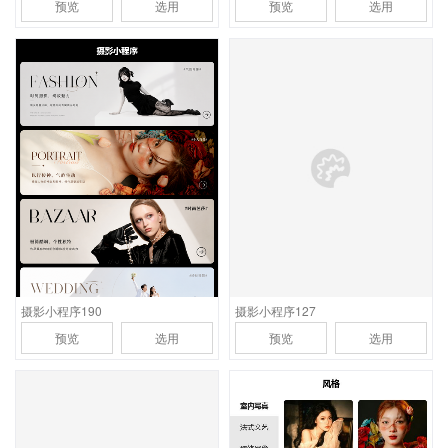
预览
选用
预览
选用
应用场景
应用场景
适合大型婚纱摄影及摄影
功能有新品推荐，客片展
连锁机构，功能含样片展
示，创意团队，在线预
示，客片展示，礼服展
约，品牌介绍，联系方式
示，在线预约功能
摄影小程序190
摄影小程序127
预览
选用
预览
选用
应用场景
应用场景