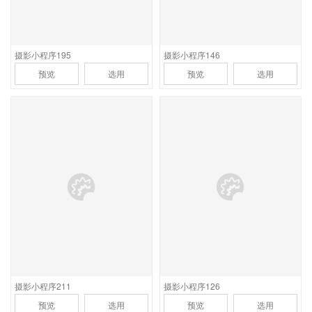
档期管理功能
摄影小程序195
摄影小程序146
预览
选用
预览
选用
应用场景
应用场景
首页支持视频全屏自动播
适合大型儿童摄影及婚纱
放，功能含样片预览，客
摄影连锁机构，功能含风
片展示，品牌介绍，联系
格样片及分类、客片展
方式，预约报价，后台含
示，预约报价，关于我们
档期管理功能
及联系方式
摄影小程序211
摄影小程序126
预览
选用
预览
选用