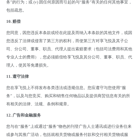
务
”
的行为；或
(v)
因任何原因而引起的与
“
服务
”
有关的任何其他事宜，
包括疏忽。
10.
赔偿
您同意，因您违反本条款或经在此提及而纳入本条款的其他文件，或因
您违反了法律或侵害了第三方的权利，而使第三方对享飞悦及其子公
司、分公司、董事、职员、代理人提出索赔要求（包括司法费用和其他
专业人士的费用），您必须赔偿给享飞悦及其分公司、董事、职员、代
理人，使其等免遭损失。
11.
遵守法律
您在享飞悦上不得发布各类违法或违规信息。您应遵守与您使用
“
服
务
”
，以及与您竞买、购买和销售任何物品以及提供商贸信息有关的所
有相关的法律、法规、条例和规章。
12.
广告和金融服务
您与在
“
服务
”
上或通过
“
服务
”
物色的刊登广告人士通讯或进行业务往来
或参与其推广活动，包括就相关货物或服务付款和交付相关货物或服