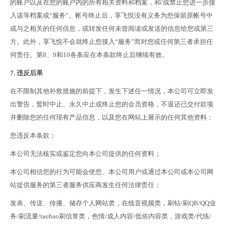
的账户以及在您的账户内的所有相关资料和档案，和/或禁止您进一步接
入该等档案或“服务”。帐号终止后，享飞悦没有义务为您保留原帐号中
或与之相关的任何信息，或转发任何未曾阅读或发送的信息给您或第三
方。此外，享飞悦不会就终止您接入“服务”而对您或任何第三者承担任
何责任。第8、9和10各条应在本条款终止后继续有效。
7.
违反后果
在不限制其他补救措施的前提下，发生下述任一情况，本公司可立即发
出警告，暂时中止、永久中止或终止您的会员资格，不退还已交付款项
并删除您的任何现有产品信息，以及您在网站上展示的任何其他资料：
您违反本条款；
本公司无法核实或鉴定您向本公司提供的任何资料；
本公司相信您的行为可能会使您、本公司用户或通过本公司或本公司网
站提供服务的第三者服务供应商发生任何法律责任；
发表、传送、传播、储存个人网站类，在线音视频类，刷钻/刷QB/QQ业
务/刷流量/taobao刷信誉类，色情/成人内容/低俗内容类，游戏类/代练/