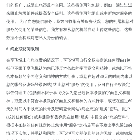
们的客户，或阻止您违反本合同。这些措施可能包括，例如，通过过滤
来阻止垃圾邮件或提高安全级别。这些措施可能阻止或中断您对服务的
使用。
为了向您提供服务，我方可收集有关服务状况，您的机器和您对
服务的使用的某些信息。我方有权从您的机器自动上传这些信息。这些
数据不会构成对您私人身份的确认。
6.
终止或访问限制
在享飞悦未向您收费的情况下，享飞悦可自行全权决定以任何理由 (包
括但不限于享飞悦认为您已违反本条款的字面意义和精神，或您以不符
合本条款的字面意义和精神的方式行事，或您在超过30天的时间内未以
您的帐号及密码登录网站) 终止您对“服务”的使用，及可自行全权决定
以任何理由 (包括但不限于享飞悦认为您已违反本条款的字面意义和精
神，或您以不符合本条款的字面意义和精神的方式行事，或您在超过60
天的时间内未以您的帐号及密码登录网站) 终止您的“服务”密码、账户
(或其任何部份) 或并删除和丢弃您在使用“服务”中提交的 “您的资料”。
根据本条款的任何规定终止您使用“服务”之措施可在不发出事先通知的
情况下实施，并承认和同意，享飞悦可立即使您的账户无效，或撤销您