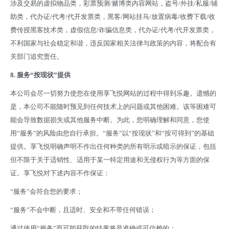
涉及交易的虚拟物品类，彩票预测/赌博类内容网站，盗号/外挂/私服/辅
助类，代办证/代考/代开发票类，黑客/网站挂马/放置病毒/收费下载/收
费传授黑客技术类，虚假信息/诈骗信息类，代办证/代考/代开发票类，
不利国家与社会稳定和谐，违反国家相关法律与政策的内容，将配合有
关部门追究责任。
8.
服务
“
按现状
”
提供
本公司会尽一切努力使您在使用享飞悦网站的过程中得到乐趣。遗憾的
是，本公司不能随时预见到任何技术上的问题或其他困难。该等困难可
能会导致数据损失或其他服务中断。为此，您明确理解和同意，您使
用“服务”的风险由您自行承担。“服务”以“按现状”和“按可得到”的基础
提供。享飞悦明确声明不作出任何种类的所有明示或暗示的保证，包括
但不限于关于适销性、适用于某一特定用途和无侵权行为等方面的保
证。享飞悦对下述内容不作保证：
“服务”会符合您的要求；
“服务”不会中断，且适时、安全和不带任何错误；
通过使用“服务”而可能获取的结果将是准确或可信赖的；