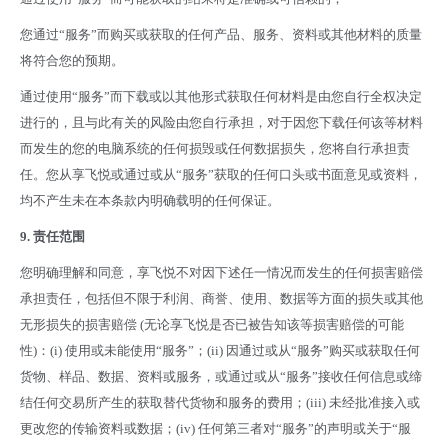
您通过
“
服务
”
而购买或获取的任何产品、服务、资料或其他材料的质量
将符合您的预期。
通过使用
“
服务
”
而下载或以其他形式获取任何材料是由您自行全权决定
进行的，且与此有关的风险由您自行承担，对于因您下载任何该等材料
而发生的您的电脑系统的任何损毁或任何数据损失，您将自行承担责
任。您从享飞悦或通过或从
“
服务
”
获取的任何口头或书面意见或资料，
均不产生未在本条款内明确载明的任何保证。
9.
责任范围
您明确理解和同意，享飞悦不对因下述任一情况而发生的任何损害赔偿
承担责任，包括但不限于利润、商誉、使用、数据等方面的损失或其他
无形损失的损害赔偿
(
无论享飞悦是否已被告知该等损害赔偿的可能
性
)
：
(i)
使用或未能使用
“
服务
”
；
(ii)
因通过或从
“
服务
”
购买或获取任何
货物、样品、数据、资料或服务，或通过或从
“
服务
”
接收任何信息或缔
结任何交易所产生的获取替代货物和服务的费用；
(iii)
未经批准接入或
更改您的传输资料或数据；
(iv)
任何第三者对
“
服务
”
的声明或关于
“
服