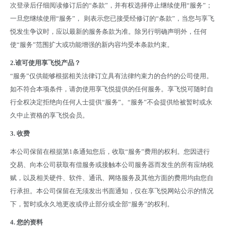
次登录后仔细阅读修订后的“条款”，并有权选择停止继续使用“服务”；
一旦您继续使用“服务”，
则表示您已接受经修订的“条款”，当您与享飞
悦发生争议时，应以最新的服务条款为准。除另行明确声明外，任何
使“服务”范围扩大或功能增强的新内容均受本条款约束。
2.
谁可使用享飞悦产品？
“服务”仅供能够根据相关法律订立具有法律约束力的合约的公司使用。
如不符合本项条件，请勿使用享飞悦提供的任何服务。享飞悦可随时自
行全权决定拒绝向任何人士提供“服务”。“服务”不会提供给被暂时或永
久中止资格的享飞悦会员。
3.
收费
本公司保留在根据第1条通知您后，收取“服务”费用的权利。您因进行
交易、向本公司获取有偿服务或接触本公司服务器而发生的所有应纳税
赋，以及相关硬件、软件、通讯、网络服务及其他方面的费用均由您自
行承担。本公司保留在无须发出书面通知，仅在享飞悦网站公示的情况
下，暂时或永久地更改或停止部分或全部“服务”的权利。
4.
您的资料