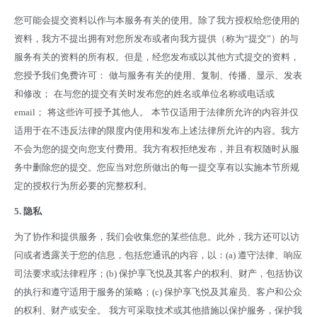
您可能会提交资料以作与本服务有关的使用。除了我方授权给您使用的
资料，我方不提出拥有对您所发布或者向我方提供（称为“提交”）的与
服务有关的资料的所有权。但是，经您发布或以其他方式提交的资料，
您授予我们免费许可：
做与服务有关的使用、复制、传播、显示、发表
和修改；
在与您的提交有关时发布您的姓名或单位名称或电话或
email；
将这些许可授予其他人。
本节仅适用于法律所允许的内容并仅
适用于在不违反法律的限度内使用和发布上述法律所允许的内容。我方
不会为您的提交向您支付费用。我方有权拒绝发布，并且有权随时从服
务中删除您的提交。您应当对您所做出的每一提交享有以实施本节所规
定的授权行为所必要的完整权利。
5.
隐私
为了协作和提供服务，我们会收集您的某些信息。此外，我方还可以访
问或者透露关于您的信息，包括您通讯的内容，以：(a) 遵守法律、响应
司法要求或法律程序；(b) 保护享飞悦及其客户的权利、财产，包括协议
的执行和遵守适用于服务的策略；(c) 保护享飞悦及其雇员、客户和公众
的权利、财产或安全。
我方可采取技术或其他措施以保护服务，保护我