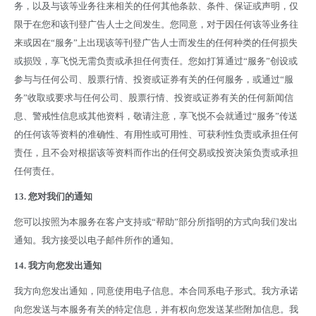
务，以及与该等业务往来相关的任何其他条款、条件、保证或声明，仅
限于在您和该刊登广告人士之间发生。您同意，对于因任何该等业务往
来或因在
“
服务
”
上出现该等刊登广告人士而发生的任何种类的任何损失
或损毁，享飞悦无需负责或承担任何责任。您如打算通过
“
服务
”
创设或
参与与任何公司、股票行情、投资或证券有关的任何服务，或通过
“
服
务
”
收取或要求与任何公司、股票行情、投资或证券有关的任何新闻信
息、警戒性信息或其他资料，敬请注意，享飞悦不会就通过
“
服务
”
传送
的任何该等资料的准确性、有用性或可用性、可获利性负责或承担任何
责任，且不会对根据该等资料而作出的任何交易或投资决策负责或承担
任何责任。
13.
您对我们的通知
您可以按照为本服务在客户支持或
“
帮助
”
部分所指明的方式向我们发出
通知。我方接受以电子邮件所作的通知。
14.
我方向您发出通知
我方向您发出通知，同意使用电子信息。本合同系电子形式。我方承诺
向您发送与本服务有关的特定信息，并有权向您发送某些附加信息。我